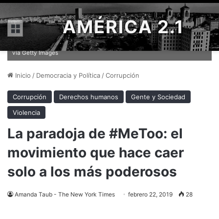
AMÉRICA 2.1
Menú
Miembros del movimiento Ni Una Menos protestando contra el
femicidio en Buenos Aires en diciembre Credit Gabriel Sotelo/Nur Photo
vía Getty Images
Inicio
/
Democracia y Política
/
Corrupción
Corrupción
Derechos humanos
Gente y Sociedad
Violencia
La paradoja de #MeToo: el
movimiento que hace caer
solo a los más poderosos
Amanda Taub - The New York Times
febrero 22, 2019
28