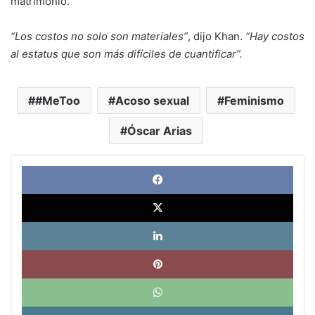
matrimonio.
“Los costos no solo son materiales”
, dijo Khan.
“Hay costos
al estatus que son más difíciles de cuantificar”.
#MeToo
Acoso sexual
Feminismo
Óscar Arias
Face
X
Link
Pinte
What
Tele