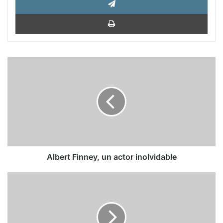
Impri
Albert
Finney,
un
actor
inolvidable
Albert Finney, un actor inolvidable
Ricardo
Bada:
El
origen
de