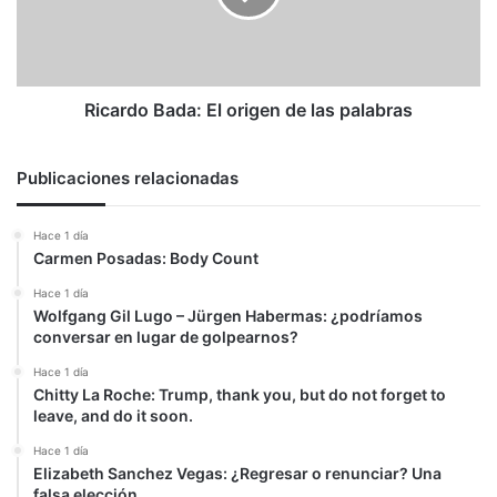
las
palabras
Ricardo Bada: El origen de las palabras
Publicaciones relacionadas
Hace 1 día
Carmen Posadas: Body Count
Hace 1 día
Wolfgang Gil Lugo – Jürgen Habermas: ¿podríamos
conversar en lugar de golpearnos?
Hace 1 día
Chitty La Roche: Trump, thank you, but do not forget to
leave, and do it soon.
Hace 1 día
Elizabeth Sanchez Vegas: ¿Regresar o renunciar? Una
falsa elección