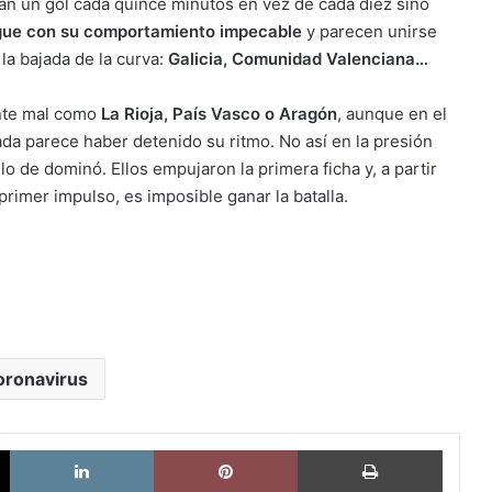
tan un gol cada quince minutos en vez de cada diez sino
igue con su comportamiento impecable
y parecen unirse
la bajada de la curva:
Galicia, Comunidad Valenciana…
nte mal como
La Rioja, País Vasco o Aragón
, aunque en el
ada parece haber detenido su ritmo. No así en la presión
llo de dominó. Ellos empujaron la primera ficha y, a partir
primer impulso, es imposible ganar la batalla.
oronavirus
X
LinkedIn
Pinterest
Imprimi