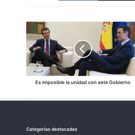
Es
imposible
la
unidad
con
este
Gobierno
Es imposible la unidad con este Gobierno
Categorías destacadas