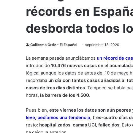
récords en España
desborda todos lo
Guillermo Órtiz - El Español
septiembre 13, 2020
La semana pasada anunciábamos
un récord de cas
introducido
10.476 nuevos casos en el acumulad
lógica: aunque los datos de antes del 10 de mayo ha
recordaba
un día con tantos casos añadidos al tot
casos de tres días distintos
. Tampoco se había pas
horas,
la barrera de los 4.500
.
Pues bien,
este viernes los datos son aún peores
leve, pedíamos una tendencia,
tres-cuatro días d
resto:
hospitalizados, camas UCI, fallecidos
. Esto
ha caído la anterior.