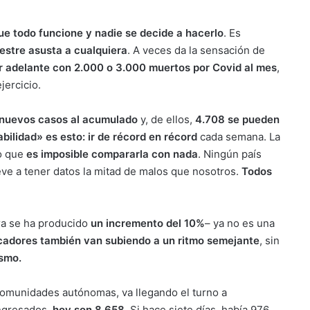
ue todo funcione y nadie se decide a hacerlo
. Es
mestre asusta a cualquiera
. A veces da la sensación de
ar adelante con 2.000 o 3.000 muertos por Covid al mes
,
jercicio.
 nuevos casos al acumulado
y, de ellos,
4.708 se pueden
abilidad» es esto: ir de récord en récord
cada semana. La
po que
es imposible compararla con nada
. Ningún país
reve a tener datos la mitad de malos que nosotros.
Todos
ra se ha producido
un incremento del 10%
– ya no es una
icadores también van subiendo a un ritmo semejante
, sin
ismo.
omunidades autónomas, va llegando el turno a
ingresados,
hoy son 8.658
. Si hace siete días, había 976