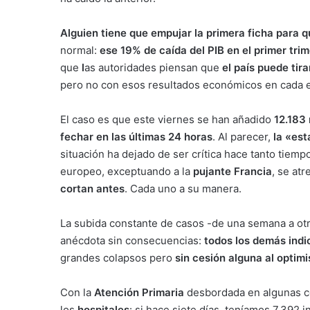
Alguien tiene que empujar la primera ficha para q
normal:
ese 19% de caída del PIB en el primer tri
que
l
as autoridades piensan que
el país puede tir
pero no con esos resultados económicos en cada e
El caso es que este viernes se han añadido
12.183
fechar en las últimas 24 horas
. Al parecer,
la «est
situación ha dejado de ser crítica hace tanto tiem
europeo, exceptuando a la
pujante Francia
, se at
cortan antes
. Cada uno a su manera.
La subida constante de casos -de una semana a ot
anécdota sin consecuencias:
todos los demás ind
grandes colapsos pero
sin cesión alguna al optim
Con la
Atención Primaria
desbordada en algunas c
los
hospitales
: si hace siete días, teníamos 7.392 