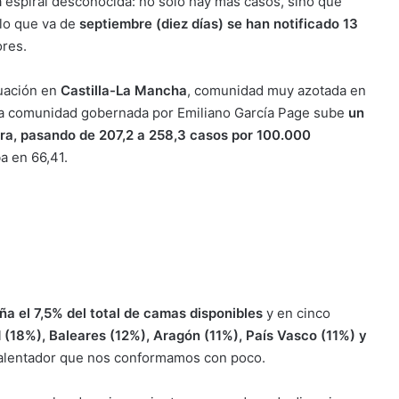
a espiral desconocida: no solo hay más casos, sino que
 lo que va de
septiembre (diez días) se han notificado 13
ores.
uación en
Castilla-La Mancha
, comunidad muy azotada en
La comunidad gobernada por Emiliano García Page sube
un
ra, pasando de 207,2 a 258,3 casos por 100.000
a en 66,41.
a el 7,5% del total de camas disponibles
y en cinco
 (18%), Baleares (12%), Aragón (11%), País Vasco (11%) y
salentador que nos conformamos con poco.