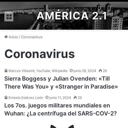
AMÉRICA 2.1
Menú
Inicio
/
Coronavirus
Coronavirus
Marcos Villasmil, YouTube, Wikipedia
junio 28, 2024
26
Sierra Boggess y Julian Ovenden: «Till
There Was You» y «Stranger in Paradise»
Ernesto Estévez León
junio 11, 2024
29
Los 7os. juegos militares mundiales en
Wuhan: ¿La centrífuga del SARS-COV-2?