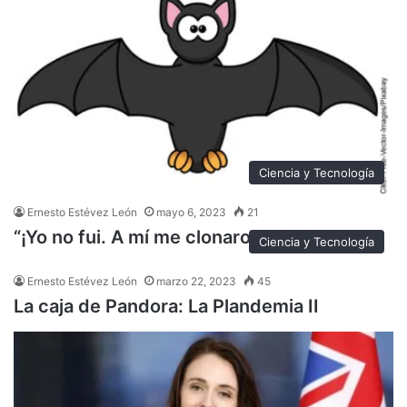
Ciencia y Tecnología
Ernesto Estévez León
mayo 6, 2023
21
“¡Yo no fui. A mí me clonaron mi virus!”
Ciencia y Tecnología
Ernesto Estévez León
marzo 22, 2023
45
La caja de Pandora: La Plandemia II