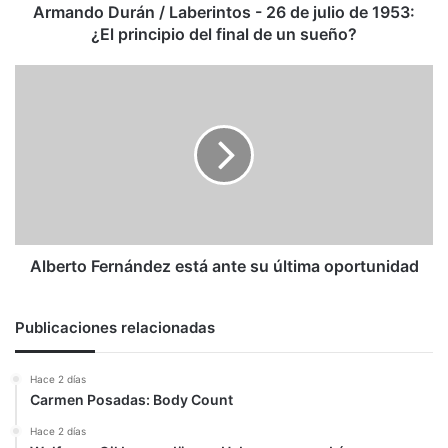
1953:
Armando Durán / Laberintos - 26 de julio de 1953:
¿El
¿El principio del final de un sueño?
principio
del
Alberto
final
Fernández
de
está
un
ante
sueño?
su
última
oportunidad
Alberto Fernández está ante su última oportunidad
Publicaciones relacionadas
Hace 2 días
Carmen Posadas: Body Count
Hace 2 días