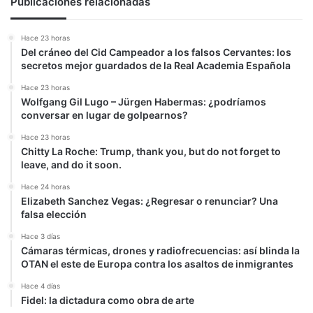
Publicaciones relacionadas
los
Estados
Hace 23 horas
Unidos,
Del cráneo del Cid Campeador a los falsos Cervantes: los
el
secretos mejor guardados de la Real Academia Española
aliado
histórico”
Hace 23 horas
Wolfgang Gil Lugo – Jürgen Habermas: ¿podríamos
conversar en lugar de golpearnos?
Hace 23 horas
Chitty La Roche: Trump, thank you, but do not forget to
leave, and do it soon.
Hace 24 horas
Elizabeth Sanchez Vegas: ¿Regresar o renunciar? Una
falsa elección
Hace 3 días
Cámaras térmicas, drones y radiofrecuencias: así blinda la
OTAN el este de Europa contra los asaltos de inmigrantes
Hace 4 días
Fidel: la dictadura como obra de arte