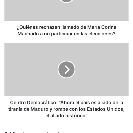
Corina
Machado
a
no
participar
¿Quiénes rechazan llamado de María Corina
en
Machado a no participar en las elecciones?
las
elecciones?
Centro
Democrático:
“Ahora
el
país
es
aliado
de
la
tiranía
Centro Democrático: “Ahora el país es aliado de la
de
tiranía de Maduro y rompe con los Estados Unidos,
Maduro
el aliado histórico”
y
rompe
con