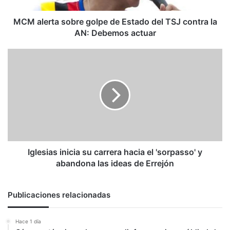
contra
la
MCM alerta sobre golpe de Estado del TSJ contra la
AN:
AN: Debemos actuar
Debemos
actuar
Iglesias
inicia
su
carrera
hacia
el
'sorpasso'
y
abandona
las
Iglesias inicia su carrera hacia el 'sorpasso' y
ideas
abandona las ideas de Errejón
de
Errejón
Publicaciones relacionadas
Hace 1 día