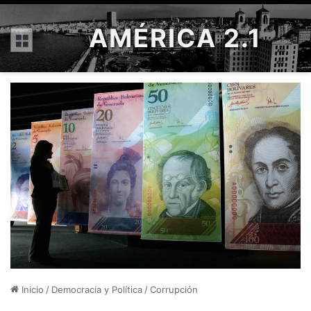
AMÉRICA 2.1
Menú
Inicio
/
Democracia y Política
/
Corrupción