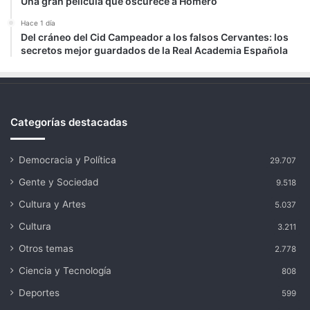
Una gran película que oscurece a Homero
Hace 1 día
Del cráneo del Cid Campeador a los falsos Cervantes: los
secretos mejor guardados de la Real Academia Española
Categorías destacadas
Democracia y Política
29.707
Gente y Sociedad
9.518
Cultura y Artes
5.037
Cultura
3.211
Otros temas
2.778
Ciencia y Tecnología
808
Deportes
599