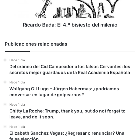
milenio
Ricardo Bada: El 4.º bisiesto del milenio
Publicaciones relacionadas
Hace 1 día
Del cráneo del Cid Campeador a los falsos Cervantes: los
secretos mejor guardados de la Real Academia Española
Hace 1 día
Wolfgang Gil Lugo – Jürgen Habermas: ¿podríamos
conversar en lugar de golpearnos?
Hace 1 día
Chitty La Roche: Trump, thank you, but do not forget to
leave, and do it soon.
Hace 1 día
Elizabeth Sanchez Vegas: ¿Regresar o renunciar? Una
falsa elección