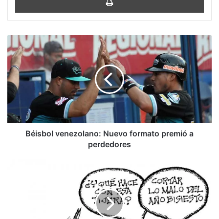
Béisbol
venezolano:
Nuevo
formato
premió
a
perdedores
Béisbol venezolano: Nuevo formato premió a
perdedores
Ricardo
Bada:
El
4.º
bisiesto
del