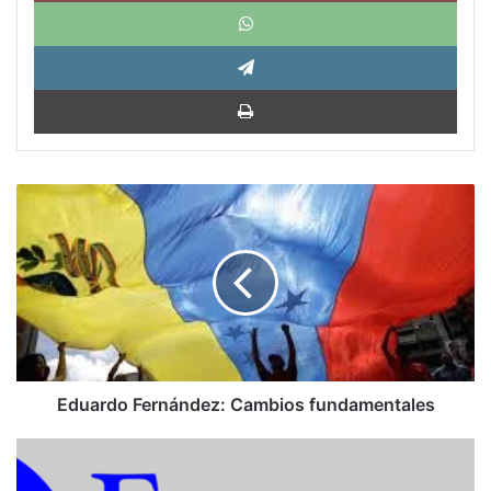
What
Tele
Impri
Eduardo
Fernández:
Cambios
fundamentales
Eduardo Fernández: Cambios fundamentales
Encuentro
Humanista: