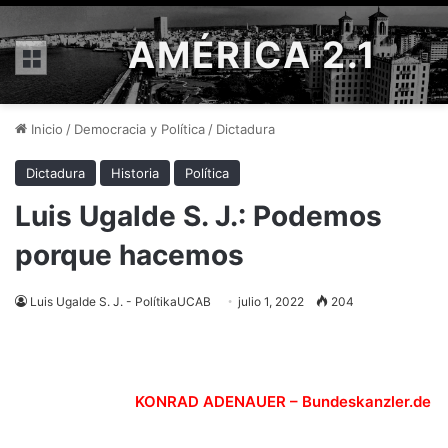
AMÉRICA 2.1
Menú
Inicio
/
Democracia y Política
/
Dictadura
Dictadura
Historia
Política
Luis Ugalde S. J.: Podemos
porque hacemos
Luis Ugalde S. J. - PolítikaUCAB
julio 1, 2022
204
KONRAD ADENAUER – Bundeskanzler.de