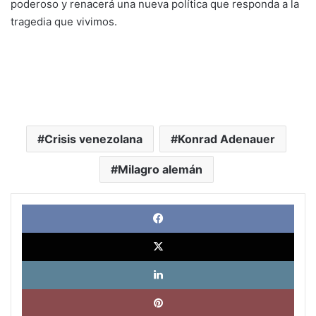
poderoso y renacerá una nueva política que responda a la
tragedia que vivimos.
Crisis venezolana
Konrad Adenauer
Milagro alemán
Face
X
Link
Pinte