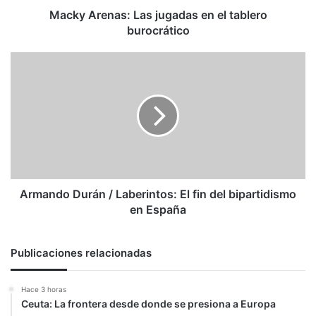
Macky Arenas: Las jugadas en el tablero
burocrático
Armando
Durán
/
Laberintos:
El
fin
del
bipartidismo
en
España
Armando Durán / Laberintos: El fin del bipartidismo
en España
Publicaciones relacionadas
Hace 3 horas
Ceuta: La frontera desde donde se presiona a Europa