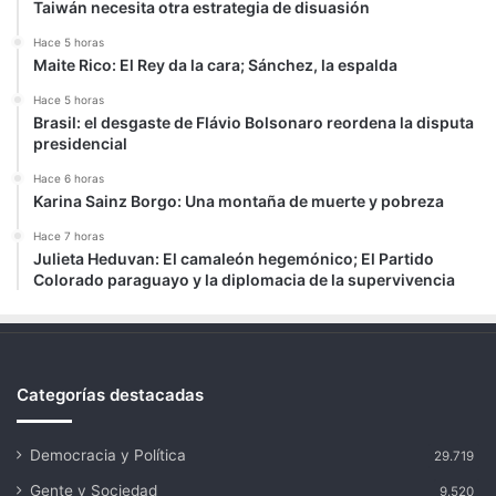
Taiwán necesita otra estrategia de disuasión
Hace 5 horas
Maite Rico: El Rey da la cara; Sánchez, la espalda
Hace 5 horas
Brasil: el desgaste de Flávio Bolsonaro reordena la disputa
presidencial
Hace 6 horas
Karina Sainz Borgo: Una montaña de muerte y pobreza
Hace 7 horas
Julieta Heduvan: El camaleón hegemónico; El Partido
Colorado paraguayo y la diplomacia de la supervivencia
Categorías destacadas
Democracia y Política
29.719
Gente y Sociedad
9.520