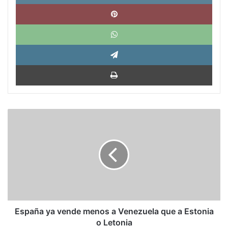
Pinte
What
Tele
Impri
España
ya
vende
menos
a
Venezuela
que
a
Estonia
o
España ya vende menos a Venezuela que a Estonia
Letonia
o Letonia