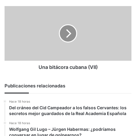
Una
bitácora
cubana
(VII)
Una bitácora cubana (VII)
Publicaciones relacionadas
Hace 18 horas
Del cráneo del Cid Campeador a los falsos Cervantes: los
secretos mejor guardados de la Real Academia Española
Hace 18 horas
Wolfgang Gil Lugo – Jürgen Habermas: ¿podríamos
conversar en lugar de golpearnos?