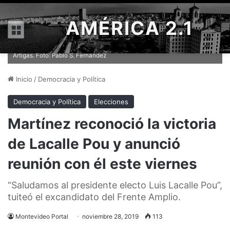
AMÉRICA 2.1
Menú
Lacalle Pou-Argimón, la fórmula presidencial del Partido Nacional en
Artigas. Foto: Pablo S. Fernández
Inicio
/
Democracia y Política
Democracia y Política
Elecciones
Martínez reconoció la victoria
de Lacalle Pou y anunció
reunión con él este viernes
“Saludamos al presidente electo Luis Lacalle Pou”,
tuiteó el excandidato del Frente Amplio.
Montevideo Portal
noviembre 28, 2019
113