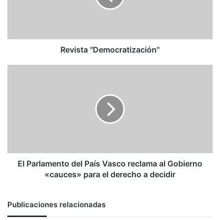
Revista "Democratización"
El
Parlamento
del
País
Vasco
reclama
al
Gobierno
«cauces»
para
El Parlamento del País Vasco reclama al Gobierno
el
«cauces» para el derecho a decidir
derecho
a
decidir
Publicaciones relacionadas