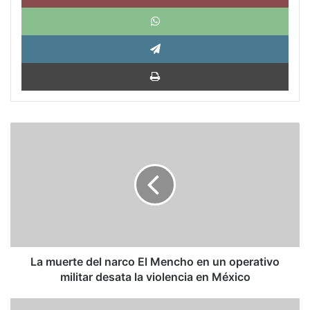
What
Tele
Impri
La
muerte
del
narco
El
Mencho
en
un
operativo
militar
La muerte del narco El Mencho en un operativo
desata
militar desata la violencia en México
la
violencia
Maribel