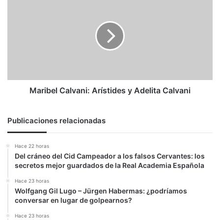
en
Calvani:
México
Arístides
y
Adelita
Calvani
Maribel Calvani: Arístides y Adelita Calvani
Publicaciones relacionadas
Hace 22 horas
Del cráneo del Cid Campeador a los falsos Cervantes: los
secretos mejor guardados de la Real Academia Española
Hace 23 horas
Wolfgang Gil Lugo – Jürgen Habermas: ¿podríamos
conversar en lugar de golpearnos?
Hace 23 horas