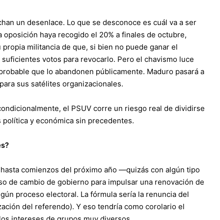
echan un desenlace. Lo que se desconoce es cuál va a ser
 oposición haya recogido el 20% a finales de octubre,
 propia militancia de que, si bien no puede ganar el
suficientes votos para revocarlo. Pero el chavismo luce
y probable que lo abandonen públicamente. Maduro pasará a
para sus satélites organizacionales.
ondicionalmente, el PSUV corre un riesgo real de dividirse
s política y económica sin precedentes.
es?
s hasta comienzos del próximo año —quizás con algún tipo
eso de cambio de gobierno para impulsar una renovación de
ngún proceso electoral. La fórmula sería la renuncia del
zación del referendo). Y eso tendría como corolario el
los intereses de grupos muy diversos.