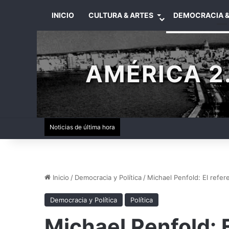
INICIO
CULTURA & ARTES
DEMOCRACIA &
AMÉRICA 2.
Noticias de última hora
Inicio
/
Democracia y Política
/
Michael Penfold: El refer
Democracia y Política
Política
Michael Penfold: 