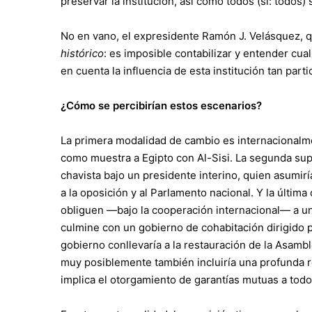
preservar la institución, así como todos (sí: todos) 
No en vano, el expresidente Ramón J. Velásquez, q
histórico
: es imposible contabilizar y entender cua
en cuenta la influencia de esta institución tan partic
¿Cómo se percibirían estos escenarios?
La primera modalidad de cambio es internacionalm
como muestra a Egipto con Al-Sisi. La segunda sup
chavista bajo un presidente interino, quien asumi
a la oposición y al Parlamento nacional. Y la últim
obliguen —bajo la cooperación internacional— a u
culmine con un gobierno de cohabitación dirigido p
gobierno conllevaría a la restauración de la Asambl
muy posiblemente también incluiría una profunda r
implica el otorgamiento de garantías mutuas a todos