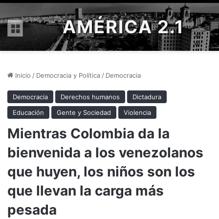
AMÉRICA 2.1
Menú
Inicio
/
Democracia y Política
/
Democracia
Democracia
Derechos humanos
Dictadura
Educación
Gente y Sociedad
Violencia
Mientras Colombia da la
bienvenida a los venezolanos
que huyen, los niños son los
que llevan la carga más
pesada