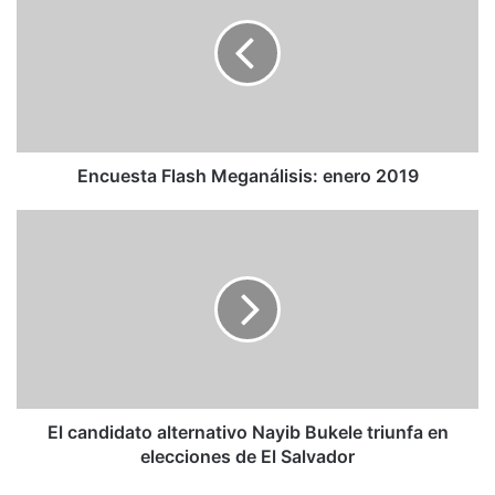
Meganálisis:
enero
2019
Encuesta Flash Meganálisis: enero 2019
El
candidato
alternativo
Nayib
Bukele
triunfa
en
elecciones
de
El
El candidato alternativo Nayib Bukele triunfa en
Salvador
elecciones de El Salvador