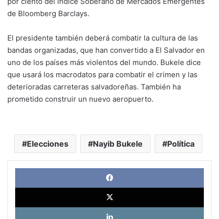
por ciento del Índice Soberano de Mercados Emergentes
de Bloomberg Barclays.
El presidente también deberá combatir la cultura de las
bandas organizadas, que han convertido a El Salvador en
uno de los países más violentos del mundo. Bukele dice
que usará los macrodatos para combatir el crimen y las
deterioradas carreteras salvadoreñas. También ha
prometido construir un nuevo aeropuerto.
Elecciones
Nayib Bukele
Política
Face
X
Link