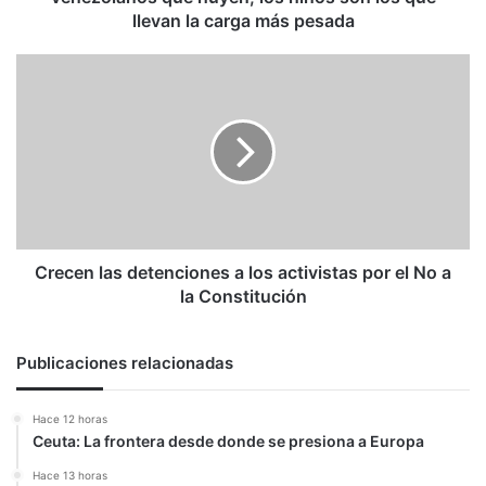
niños
llevan la carga más pesada
son
los
Crecen
que
las
llevan
detenciones
la
a
carga
los
más
activistas
pesada
por
el
No
a
Crecen las detenciones a los activistas por el No a
la
la Constitución
Constitución
Publicaciones relacionadas
Hace 12 horas
Ceuta: La frontera desde donde se presiona a Europa
Hace 13 horas