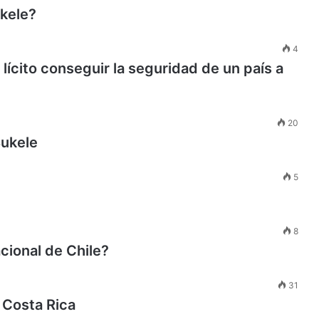
ukele?
4
lícito conseguir la seguridad de un país a
20
Bukele
5
8
acional de Chile?
31
 Costa Rica