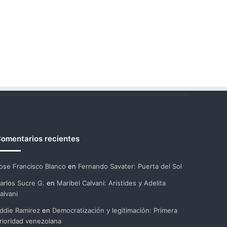
omentarios recientes
ose Francisco Blanco
en
Fernando Savater: Puerta del Sol
arlos Sucre G.
en
Maribel Calvani: Arístides y Adelita
alvani
ddie Ramirez
en
Democratización y legitimación: Primera
rioridad venezolana