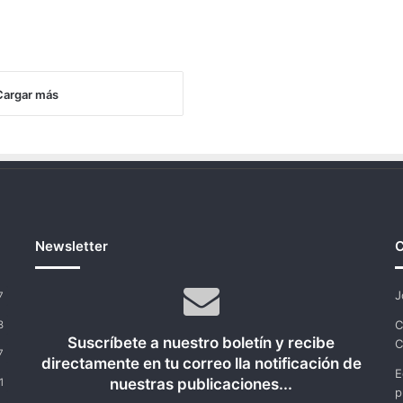
Cargar más
Newsletter
C
J
7
C
8
Suscríbete a nuestro boletín y recibe
C
7
directamente en tu correo lla notificación de
E
nuestras publicaciones...
1
p