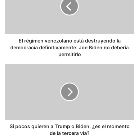
está
destruyendo
la
democracia
definitivamente.
Joe
Biden
El régimen venezolano está destruyendo la
no
democracia definitivamente. Joe Biden no debería
debería
permitirlo
permitirlo
Si
pocos
quieren
a
Trump
o
Biden,
¿es
el
momento
Si pocos quieren a Trump o Biden, ¿es el momento
de
de la tercera vía?
la