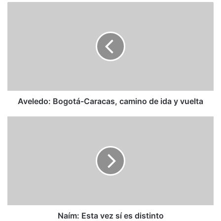
Aveledo:
Bogotá-
Caracas,
camino
de
ida
y
vuelta
Aveledo: Bogotá-Caracas, camino de ida y vuelta
Naím:
Esta
vez
sí
es
distinto
Naím: Esta vez sí es distinto