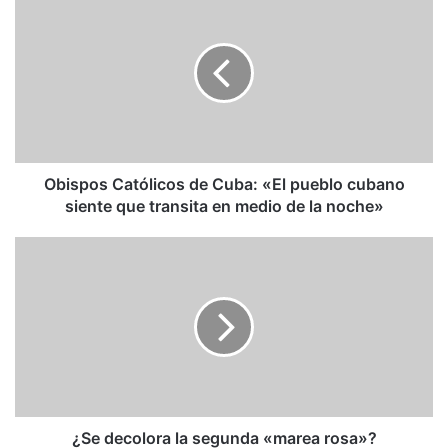
Católicos
de
Cuba:
«El
pueblo
cubano
siente
que
transita
Obispos Católicos de Cuba: «El pueblo cubano
en
siente que transita en medio de la noche»
medio
de
¿Se
la
decolora
noche»
la
segunda
«marea
rosa»?
¿Se decolora la segunda «marea rosa»?