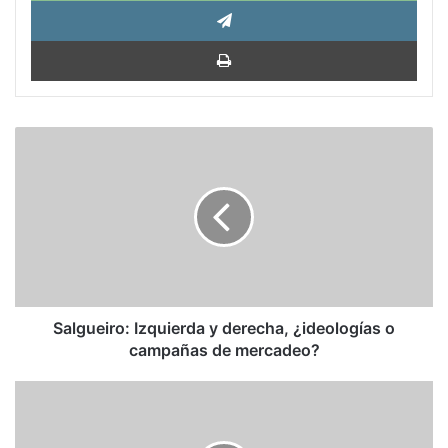
Tele
Impri
Salgueiro:
Izquierda
y
derecha,
¿ideologías
o
campañas
de
mercadeo?
Salgueiro: Izquierda y derecha, ¿ideologías o
campañas de mercadeo?
Aveledo:
Institucionalidad
sudamericana