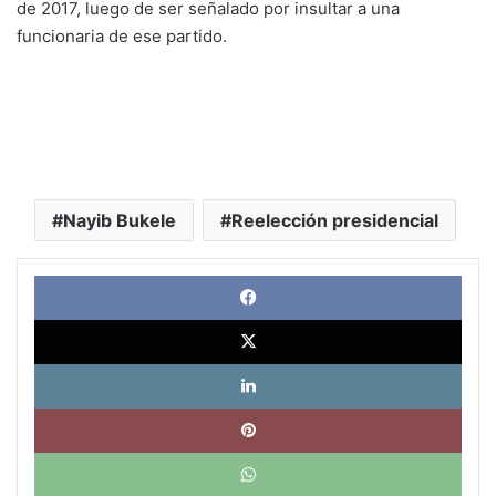
de 2017, luego de ser señalado por insultar a una
funcionaria de ese partido.
Nayib Bukele
Reelección presidencial
Face
X
Link
Pinte
What