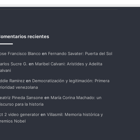
omentarios recientes
ose Francisco Blanco
en
Fernando Savater: Puerta del Sol
arlos Sucre G.
en
Maribel Calvani: Arístides y Adelita
alvani
ddie Ramirez
en
Democratización y legitimación: Primera
rioridad venezolana
eatriz Pineda Sansone
en
María Corina Machado: un
iscurso para la historia
ct 2 video generator
en
Villasmil: Memoria histórica y
remios Nobel