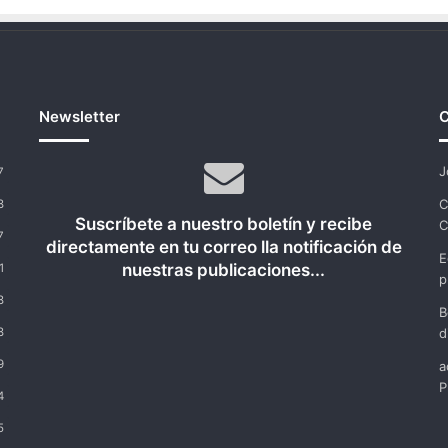
11-
S
Newsletter
C
J
7
C
8
Suscríbete a nuestro boletín y recibe
C
7
directamente en tu correo lla notificación de
E
nuestras publicaciones...
1
p
8
B
8
d
9
a
P
4
5