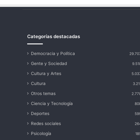
Categorías destacadas
Democracia y Política
29.70
Gente y Sociedad
9.51
Cultura y Artes
5.03
Cultura
3.21
Otros temas
2.77
Ciencia y Tecnología
80
Deportes
59
Redes sociales
26
Psicología
18