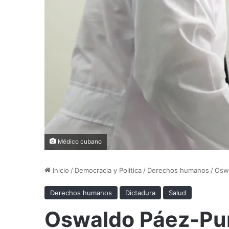
Médico cubano
Inicio
/
Democracia y Política
/
Derechos humanos
/
Oswa
Derechos humanos
Dictadura
Salud
Oswaldo Páez-Pum