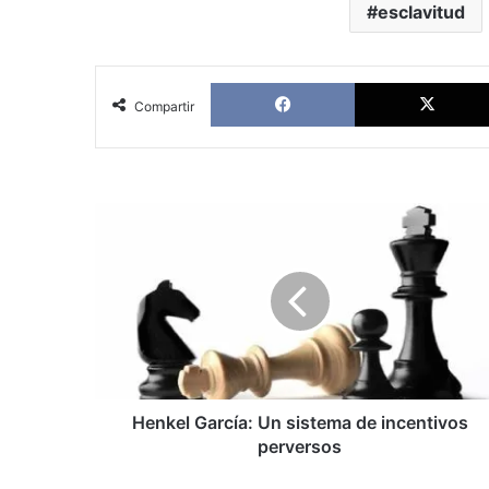
esclavitud
Facebook
Compartir
Henkel
García:
Un
sistema
de
incentivos
perversos
Henkel García: Un sistema de incentivos
perversos