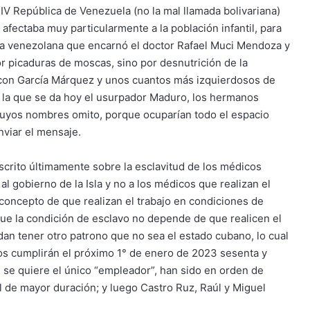
a IV República de Venezuela (no la mal llamada bolivariana)
afectaba muy particularmente a la población infantil, para
cina venezolana que encarnó el doctor Rafael Muci Mendoza y
r picaduras de moscas, sino por desnutrición de la
a con García Márquez y unos cuantos más izquierdosos de
mo la que se da hoy el usurpador Maduro, los hermanos
 cuyos nombres omito, porque ocuparían todo el espacio
nviar el mensaje.
escrito últimamente sobre la esclavitud de los médicos
l gobierno de la Isla y no a los médicos que realizan el
 concepto de que realizan el trabajo en condiciones de
que la condición de esclavo no depende de que realicen el
uedan tener otro patrono que no sea el estado cubano, lo cual
nos cumplirán el próximo 1° de enero de 2023 sesenta y
i se quiere el único “empleador”, han sido en orden de
el de mayor duración; y luego Castro Ruz, Raúl y Miguel