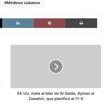
Médicos cubanos
X
LinkedIn
Pinterest
Imprimi
EE.UU.
mata
al
líder
de
Al
Qaida,
Ayman
al
Zawahiri,
EE.UU. mata al líder de Al Qaida, Ayman al
que
Zawahiri, que planificó el 11-S
planificó
el