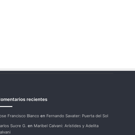
omentarios recientes
ose Francisco Blanco
en
Fernando Savater: Puerta del Sol
arlos Sucre G.
en
Maribel Calvani: Arístides y Adelita
alvani