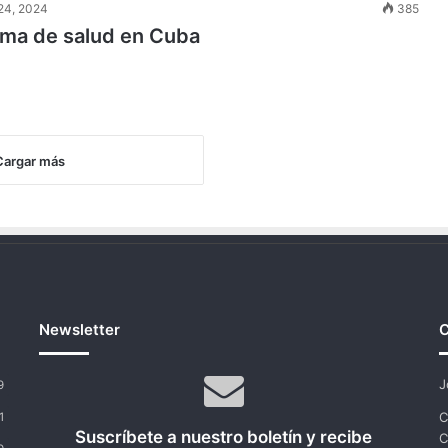
24, 2024
385
tema de salud en Cuba
Cargar más
Newsletter
C
J
9
C
1
Suscríbete a nuestro boletín y recibe
C