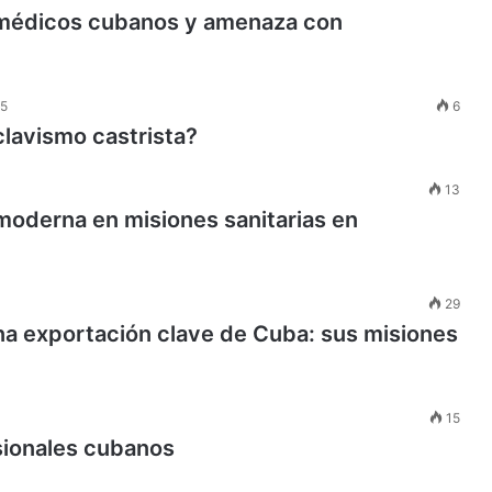
s médicos cubanos y amenaza con
25
6
lavismo castrista?
13
oderna en misiones sanitarias en
29
a exportación clave de Cuba: sus misiones
15
sionales cubanos