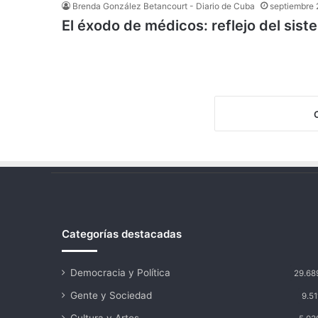
Brenda González Betancourt - Diario de Cuba
septiembre 
El éxodo de médicos: reflejo del sis
Categorías destacadas
Democracia y Política
29.68
Gente y Sociedad
9.51