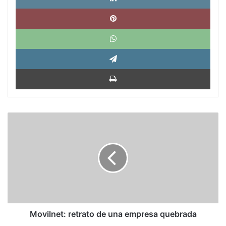
Pinte
What
Tele
Impri
Movilnet:
retrato
de
una
empresa
quebrada
Movilnet: retrato de una empresa quebrada