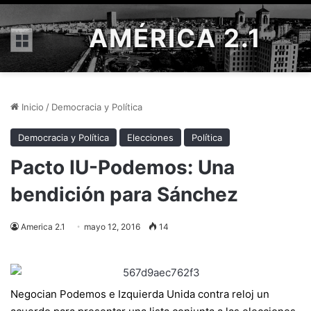
AMÉRICA 2.1
Menú
Inicio
/
Democracia y Política
Democracia y Política
Elecciones
Política
Pacto IU-Podemos: Una
bendición para Sánchez
America 2.1
mayo 12, 2016
14
Negocian Podemos e Izquierda Unida contra reloj un