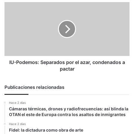
IU-
Podemos:
Separados
por
el
azar,
condenados
a
pactar
IU-Podemos: Separados por el azar, condenados a
pactar
Publicaciones relacionadas
Hace 2 días
Cámaras térmicas, drones y radiofrecuencias: así blinda la
OTAN el este de Europa contra los asaltos de inmigrantes
Hace 2 días
Fidel: la dictadura como obra de arte