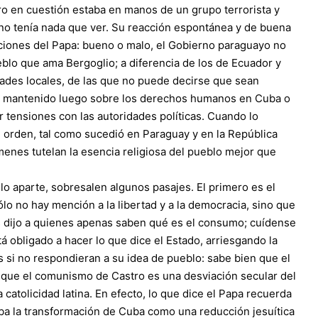
o en cuestión estaba en manos de un grupo terrorista y
no tenía nada que ver. Su reacción espontánea y de buena
cciones del Papa: bueno o malo, el Gobierno paraguayo no
eblo que ama Bergoglio; a diferencia de los de Ecuador y
dades locales, de las que no puede decirse que sean
io mantenido luego sobre los derechos humanos en Cuba o
 tensiones con las autoridades políticas. Cuando lo
l orden, tal como sucedió en Paraguay y en la República
enes tutelan la esencia religiosa del pueblo mejor que
lo aparte, sobresalen algunos pasajes. El primero es el
lo no hay mención a la libertad y a la democracia, sino que
es dijo a quienes apenas saben qué es el consumo; cuídense
stá obligado a hacer lo que dice el Estado, arriesgando la
 si no respondieran a su idea de pueblo: sabe bien que el
a; que el comunismo de Castro es una desviación secular del
catolicidad latina. En efecto, lo que dice el Papa recuerda
raba la transformación de Cuba como una reducción jesuítica