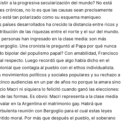
sistir a la progresiva secularización del mundo? No está
des crónicas, no lo es que las causas sean precisamente
co está tan polarizado como su esquema maniqueo
países desarrollados ha crecido la distancia entre ricos y
ribución de las riquezas entre el norte y el sur del mundo.
e personas han ingresado en la clase media: son más
ergoglio. Una cronista le preguntó al Papa por qué nunca
do bipolar del populismo papal? Con amabilidad, Francisco
 al respecto. Luego recordó que algo había dicho en el
lonial que contagia al pueblo con el ethos individualista.
s movimientos políticos y sociales populares y su rechazo a
 cinco audiencias en un par de años no porque la amara sino
io Macri ni siquiera lo felicitó cuando ganó las elecciones:
íe de las formas. Es obvio: Macri representa a la clase media
avalar en la Argentina el matrimonio gay. Habrá que
urbulenta reunión con Bergoglio para el cual estas leyes
sentido moral. Por más que después el pueblo, el soberano