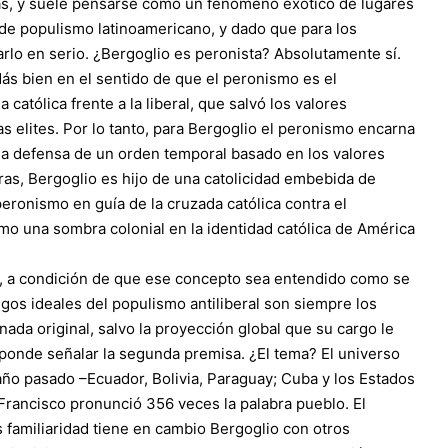
as, y suele pensarse como un fenómeno exótico de lugares
 de populismo latinoamericano, y dado que para los
arlo en serio. ¿Bergoglio es peronista? Absolutamente sí.
Más bien en el sentido de que el peronismo es el
católica frente a la liberal, que salvó los valores
as elites. Por lo tanto, para Bergoglio el peronismo encarna
 la defensa de un orden temporal basado en los valores
bras, Bergoglio es hijo de una catolicidad embebida de
 peronismo en guía de la cruzada católica contra el
mo una sombra colonial en la identidad católica de América
, a condición de que ese concepto sea entendido como se
gos ideales del populismo antiliberal son siempre los
ada original, salvo la proyección global que su cargo le
sponde señalar la segunda premisa. ¿El tema? El universo
año pasado –Ecuador, Bolivia, Paraguay; Cuba y los Estados
Francisco pronunció 356 veces la palabra pueblo. El
 familiaridad tiene en cambio Bergoglio con otros