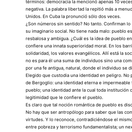
términos: democracia la mencionó apenas 10 veces
negativa. La palabra libertad la repitió más a menu
Unidos. En Cuba la pronunció sólo dos veces.
¿Son números sin sentido? No tanto. Confirman lo q
su imaginario social. No tiene nada malo: pueblo 
resbalosa y ambigua. ¿Cuál es la idea de pueblo en
confiere una innata superioridad moral. En los barri
solidaridad, los valores evangélicos. Allí está la so
no es para él una suma de individuos sino una com
por una fe antigua, natural, donde el individuo se 
Elegido que custodia una identidad en peligro. No p
de Bergoglio: una identidad eterna e impermeable fr
pueblo; una identidad ante la cual toda institución
legitimidad que le confiere el pueblo.
Es claro que tal noción romántica de pueblo es disc
No hay que ser antropólogo para saber que las co
virtudes. Y lo reconoce, contradiciéndose el mism
entre pobreza y terrorismo fundamentalista; un nex