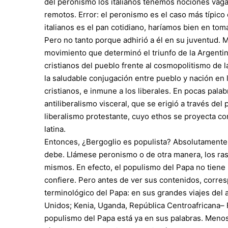
del peronismo los italianos tenemos nociones vag
remotos. Error: el peronismo es el caso más típico
italianos es el pan cotidiano, haríamos bien en tom
Pero no tanto porque adhirió a él en su juventud. 
movimiento que determinó el triunfo de la Argentina 
cristianos del pueblo frente al cosmopolitismo de l
la saludable conjugación entre pueblo y nación en
cristianos, e inmune a los liberales. En pocas pala
antiliberalismo visceral, que se erigió a través del
liberalismo protestante, cuyo ethos se proyecta co
latina.
Entonces, ¿Bergoglio es populista? Absolutamente
debe. Llámese peronismo o de otra manera, los ras
mismos. En efecto, el populismo del Papa no tiene n
confiere. Pero antes de ver sus contenidos, corre
terminológico del Papa: en sus grandes viajes del 
Unidos; Kenia, Uganda, República Centroafricana– 
populismo del Papa está ya en sus palabras. Menos