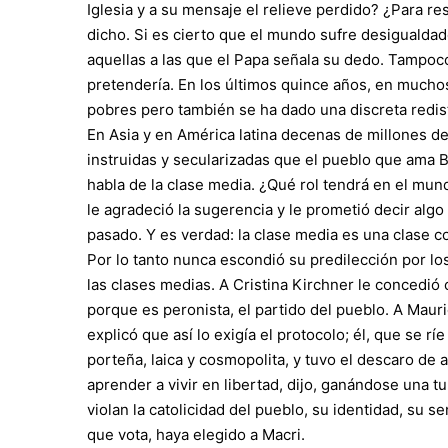
Iglesia y a su mensaje el relieve perdido? ¿Para re
dicho. Si es cierto que el mundo sufre desigualda
aquellas a las que el Papa señala su dedo. Tampo
pretendería. En los últimos quince años, en muchos 
pobres pero también se ha dado una discreta redist
En Asia y en América latina decenas de millones d
instruidas y secularizadas que el pueblo que ama B
habla de la clase media. ¿Qué rol tendrá en el mun
le agradeció la sugerencia y le prometió decir algo
pasado. Y es verdad: la clase media es una clase co
Por lo tanto nunca escondió su predilección por lo
las clases medias. A Cristina Kirchner le concedió
porque es peronista, el partido del pueblo. A Mauric
explicó que así lo exigía el protocolo; él, que se r
porteña, laica y cosmopolita, y tuvo el descaro de 
aprender a vivir en libertad, dijo, ganándose una t
violan la catolicidad del pueblo, su identidad, su 
que vota, haya elegido a Macri.