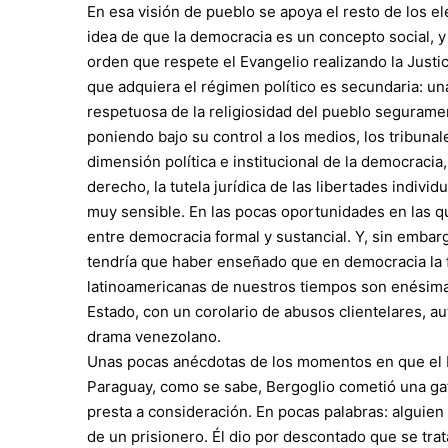
En esa visión de pueblo se apoya el resto de los e
idea de que la democracia es un concepto social, y
orden que respete el Evangelio realizando la Justic
que adquiera el régimen político es secundaria: una
respetuosa de la religiosidad del pueblo seguram
poniendo bajo su control a los medios, los tribunale
dimensión política e institucional de la democracia,
derecho, la tutela jurídica de las libertades indivi
muy sensible. En las pocas oportunidades en las qu
entre democracia formal y sustancial. Y, sin embarg
tendría que haber enseñado que en democracia la f
latinoamericanas de nuestros tiempos son enésima
Estado, con un corolario de abusos clientelares, au
drama venezolano.
Unas pocas anécdotas de los momentos en que el Pap
Paraguay, como se sabe, Bergoglio cometió una gaf
presta a consideración. En pocas palabras: alguien l
de un prisionero. Él dio por descontado que se tra