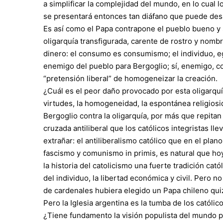
a simplificar la complejidad del mundo, en lo cual l
se presentará entonces tan diáfano que puede desa
Es así como el Papa contrapone el pueblo bueno y s
oligarquía transfigurada, carente de rostro y nombr
dinero: el consumo es consumismo; el individuo, ego
enemigo del pueblo para Bergoglio; sí, enemigo, com
“pretensión liberal” de homogeneizar la creación.
¿Cuál es el peor daño provocado por esta oligarquí
virtudes, la homogeneidad, la espontánea religiosid
Bergoglio contra la oligarquía, por más que repitan 
cruzada antiliberal que los católicos integristas l
extrañar: el antiliberalismo católico que en el plan
fascismo y comunismo in primis, es natural que hoy
la historia del catolicismo una fuerte tradición catól
del individuo, la libertad económica y civil. Pero no
de cardenales hubiera elegido un Papa chileno quiz
Pero la Iglesia argentina es la tumba de los católic
¿Tiene fundamento la visión populista del mundo pr