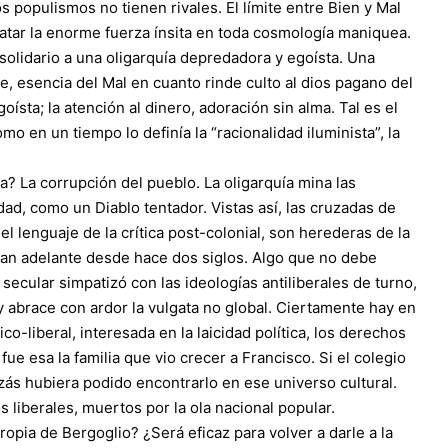
os populismos no tienen rivales. El límite entre Bien y Mal
tar la enorme fuerza ínsita en toda cosmología maniquea.
olidario a una oligarquía depredadora y egoísta. Una
e, esencia del Mal en cuanto rinde culto al dios pagano del
ísta; la atención al dinero, adoración sin alma. Tal es el
o en un tiempo lo definía la “racionalidad iluminista”, la
a? La corrupción del pueblo. La oligarquía mina las
ad, como un Diablo tentador. Vistas así, las cruzadas de
el lenguaje de la crítica post-colonial, son herederas de la
levan adelante desde hace dos siglos. Algo que no debe
o secular simpatizó con las ideologías antiliberales de turno,
 abrace con ardor la vulgata no global. Ciertamente hay en
ico-liberal, interesada en la laicidad política, los derechos
 fue esa la familia que vio crecer a Francisco. Si el colegio
ás hubiera podido encontrarlo en ese universo cultural.
os liberales, muertos por la ola nacional popular.
opia de Bergoglio? ¿Será eficaz para volver a darle a la