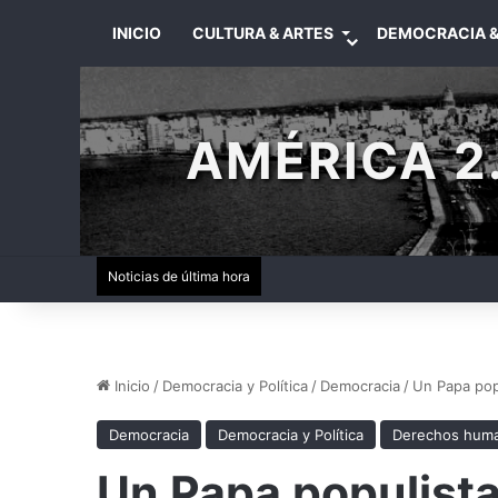
INICIO
CULTURA & ARTES
DEMOCRACIA &
AMÉRICA 2.
Noticias de última hora
Inicio
/
Democracia y Política
/
Democracia
/
Un Papa pop
Democracia
Democracia y Política
Derechos hum
Un Papa populist