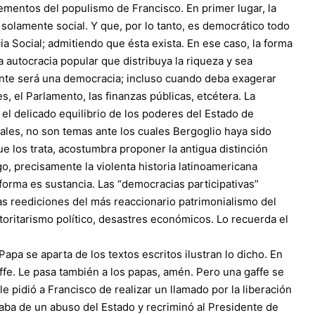
lementos del populismo de Francisco. En primer lugar, la
 solamente social. Y que, por lo tanto, es democrático todo
ia Social; admitiendo que ésta exista. En ese caso, la forma
 autocracia popular que distribuya la riqueza y sea
ente será una democracia; incluso cuando deba exagerar
s, el Parlamento, las finanzas públicas, etcétera. La
 el delicado equilibrio de los poderes del Estado de
duales, no son temas ante los cuales Bergoglio haya sido
e los trata, acostumbra proponer la antigua distinción
o, precisamente la violenta historia latinoamericana
orma es sustancia. Las “democracias participativas”
s reediciones del más reaccionario patrimonialismo del
toritarismo político, desastres económicos. Lo recuerda el
a se aparta de los textos escritos ilustran lo dicho. En
fe. Le pasa también a los papas, amén. Pero una gaffe se
e pidió a Francisco de realizar un llamado por la liberación
taba de un abuso del Estado y recriminó al Presidente de