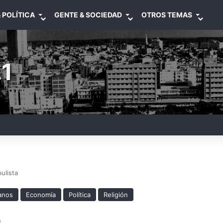
 POLÍTICA
GENTE & SOCIEDAD
OTROS TEMAS
1
ulista
anos
Economía
Política
Religión
a