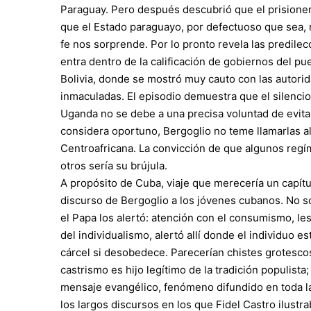
Paraguay. Pero después descubrió que el prisioner
que el Estado paraguayo, por defectuoso que sea, 
fe nos sorprende. Por lo pronto revela las predile
entra dentro de la calificación de gobiernos del pu
Bolivia, donde se mostró muy cauto con las autori
inmaculadas. El episodio demuestra que el silenc
Uganda no se debe a una precisa voluntad de evitar
considera oportuno, Bergoglio no teme llamarlas a
Centroafricana. La convicción de que algunos regím
otros sería su brújula.
A propósito de Cuba, viaje que merecería un capítu
discurso de Bergoglio a los jóvenes cubanos. No só
el Papa los alertó: atención con el consumismo, l
del individualismo, alertó allí donde el individuo e
cárcel si desobedece. Parecerían chistes grotescos
castrismo es hijo legítimo de la tradición populist
mensaje evangélico, fenómeno difundido en toda la 
los largos discursos en los que Fidel Castro ilust