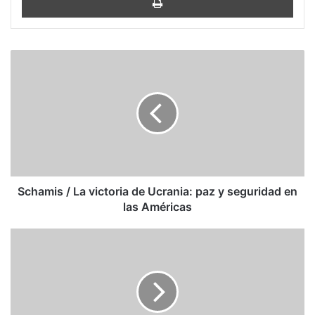
Schamis
/
La
victoria
de
Ucrania:
paz
y
seguridad
en
Schamis / La victoria de Ucrania: paz y seguridad en
las
las Américas
Américas
Ariel
Hidalgo:
Sobre
revoluciones
y
un