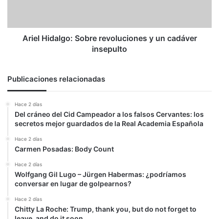
cadáver
insepulto
Ariel Hidalgo: Sobre revoluciones y un cadáver
insepulto
Publicaciones relacionadas
Hace 2 días
Del cráneo del Cid Campeador a los falsos Cervantes: los
secretos mejor guardados de la Real Academia Española
Hace 2 días
Carmen Posadas: Body Count
Hace 2 días
Wolfgang Gil Lugo – Jürgen Habermas: ¿podríamos
conversar en lugar de golpearnos?
Hace 2 días
Chitty La Roche: Trump, thank you, but do not forget to
leave, and do it soon.