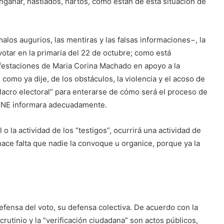
ngañar, hastiados, hartos, como están de esta situación de
malos augurios, las mentiras y las falsas informaciones−, la
otar en la primaria del 22 de octubre; como está
festaciones de Maria Corina Machado en apoyo a la
omo ya dije, de los obstáculos, la violencia y el acoso de
ulacro electoral” para enterarse de cómo será el proceso de
l CNE informara adecuadamente.
o la actividad de los “testigos”, ocurrirá una actividad de
ace falta que nadie la convoque u organice, porque ya la
defensa del voto, su defensa colectiva. De acuerdo con la
rutinio y la “verificación ciudadana” son actos públicos,