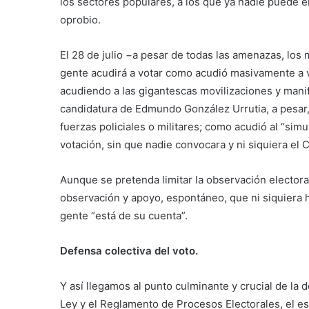
los sectores populares, a los que ya nadie puede e
oprobio.
El 28 de julio −a pesar de todas las amenazas, los 
gente acudirá a votar como acudió masivamente a v
acudiendo a las gigantescas movilizaciones y mani
candidatura de Edmundo González Urrutia, a pesar, c
fuerzas policiales o militares; como acudió al “sim
votación, sin que nadie convocara y ni siquiera e
Aunque se pretenda limitar la observación electoral 
observación y apoyo, espontáneo, que ni siquiera h
gente “está de su cuenta”.
Defensa colectiva del voto.
Y así llegamos al punto culminante y crucial de la 
Ley y el Reglamento de Procesos Electorales, el esc