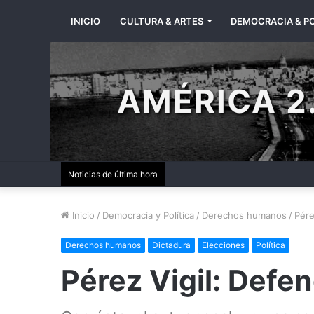
INICIO
CULTURA & ARTES
DEMOCRACIA & PO
AMÉRICA 2.
Noticias de última hora
Inicio
/
Democracia y Política
/
Derechos humanos
/
Pére
Derechos humanos
Dictadura
Elecciones
Política
Pérez Vigil: Defen