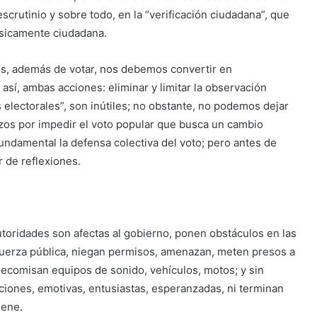
escrutinio y sobre todo, en la “verificación ciudadana”, que
nsicamente ciudadana.
s, además de votar, nos debemos convertir en
 así, ambas acciones: eliminar y limitar la observación
s electorales”, son inútiles; no obstante, no podemos dejar
zos por impedir el voto popular que busca un cambio
 fundamental la defensa colectiva del voto; pero antes de
r de reflexiones.
utoridades son afectas al gobierno, ponen obstáculos en las
a fuerza pública, niegan permisos, amenazan, meten presos a
 decomisan equipos de sonido, vehículos, motos; y sin
iones, emotivas, entusiastas, esperanzadas, ni terminan
iene.