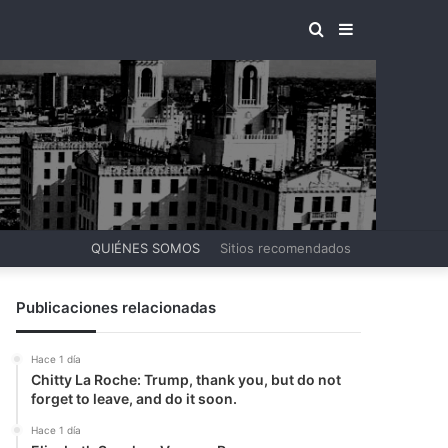
BUSCAR
BARRA
POR
LATERAL
QUIÉNES SOMOS
Sitios recomendados
Publicaciones relacionadas
Hace 1 día
Chitty La Roche: Trump, thank you, but do not
forget to leave, and do it soon.
Hace 1 día