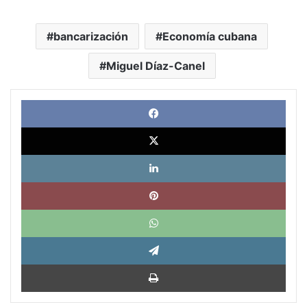
bancarización
Economía cubana
Miguel Díaz-Canel
Face
X
Link
Pinte
What
Tele
Impri