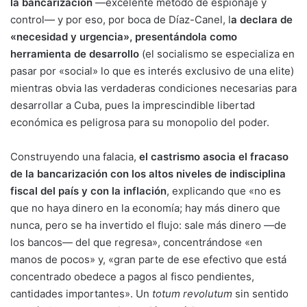
la bancarización
—excelente método de espionaje y
control— y por eso, por boca de Díaz-Canel, l
a declara de
«necesidad y urgencia», presentándola como
herramienta de desarrollo
(el socialismo se especializa en
pasar por «social» lo que es interés exclusivo de una elite)
mientras obvia las verdaderas condiciones necesarias para
desarrollar a Cuba, pues la imprescindible libertad
económica es peligrosa para su monopolio del poder.
Construyendo una falacia,
el castrismo asocia el fracaso
de la bancarización con los altos niveles de indisciplina
fiscal del país y con la
inflación
, explicando que «no es
que no haya dinero en la economía; hay más dinero que
nunca, pero se ha invertido el flujo: sale más dinero —de
los bancos— del que regresa», concentrándose «en
manos de pocos» y, «gran parte de ese efectivo que está
concentrado obedece a pagos al fisco pendientes,
cantidades importantes». Un
totum revolutum
sin sentido