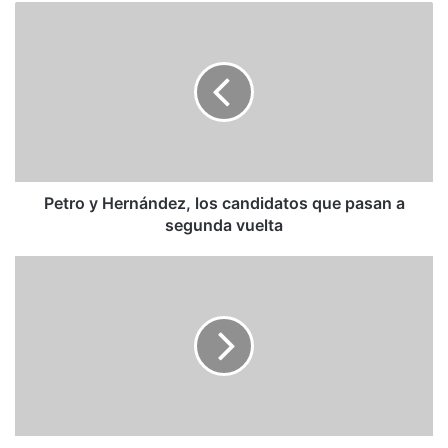
Petro
y
Hernández,
los
candidatos
que
pasan
a
segunda
vuelta
Petro y Hernández, los candidatos que pasan a
segunda vuelta
Pánico
por
el
19-
J
en
el
PSOE:
los