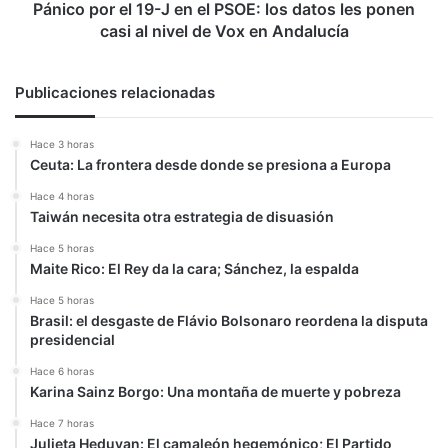
datos
Pánico por el 19-J en el PSOE: los datos les ponen
les
casi al nivel de Vox en Andalucía
ponen
casi
al
Publicaciones relacionadas
nivel
de
Hace 3 horas
Vox
Ceuta: La frontera desde donde se presiona a Europa
en
Andalucía
Hace 4 horas
Taiwán necesita otra estrategia de disuasión
Hace 5 horas
Maite Rico: El Rey da la cara; Sánchez, la espalda
Hace 5 horas
Brasil: el desgaste de Flávio Bolsonaro reordena la disputa
presidencial
Hace 6 horas
Karina Sainz Borgo: Una montaña de muerte y pobreza
Hace 7 horas
Julieta Heduvan: El camaleón hegemónico; El Partido