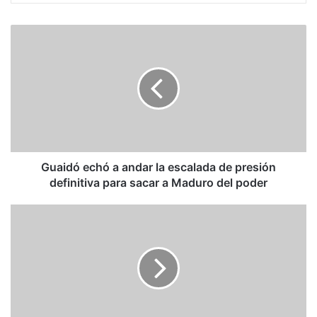
Guaidó
echó
a
andar
la
escalada
de
presión
definitiva
para
Guaidó echó a andar la escalada de presión
sacar
definitiva para sacar a Maduro del poder
a
Maduro
Macri
del
entra
poder
en
campaña
con
final
incierto