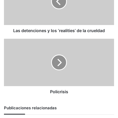
‘realities’
de
la
crueldad
Las detenciones y los ‘realities’ de la crueldad
Policrisis
Policrisis
Publicaciones relacionadas