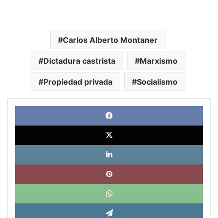
Carlos Alberto Montaner
Dictadura castrista
Marxismo
Propiedad privada
Socialismo
Face
X
Link
Pinte
What
Tele