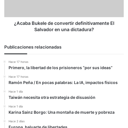
Salvador
en
una
dictadura?
¿Acaba Bukele de convertir definitivamente El
Salvador en una dictadura?
Publicaciones relacionadas
Hace 17 horas
Primero, la libertad de los prisioneros “por sus ideas”
Hace 17 horas
Ramón Peña / En pocas palabras: La IA, impactos físicos
Hace 1 día
Taiwán necesita otra estrategia de disuasión
Hace 1 día
Karina Sainz Borgo: Una montaña de muerte y pobreza
Hace 2 días
Europa, baluarte de libertades