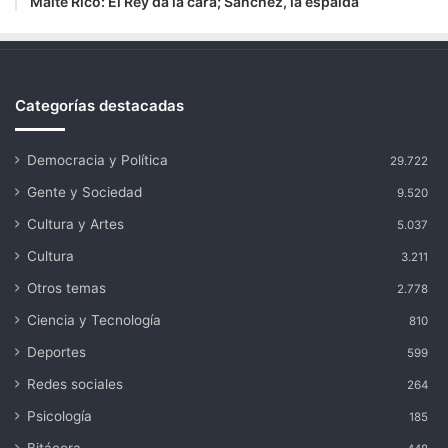
Maite Rico: El Rey da la cara; Sánchez, la espalda
Categorías destacadas
Democracia y Política
29.722
Gente y Sociedad
9.520
Cultura y Artes
5.037
Cultura
3.211
Otros temas
2.778
Ciencia y Tecnología
810
Deportes
599
Redes sociales
264
Psicología
185