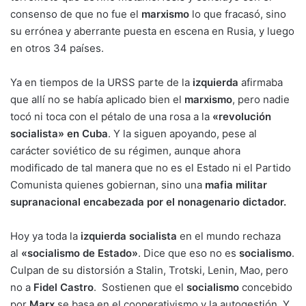
consenso de que no fue el
marxismo
lo que fracasó, sino
su errónea y aberrante puesta en escena en Rusia, y luego
en otros 34 países.
Ya en tiempos de la URSS parte de la
izquierda
afirmaba
que allí no se había aplicado bien el
marxismo
, pero nadie
tocó ni toca con el pétalo de una rosa a la
«revolución
socialista» en Cuba
. Y la siguen apoyando, pese al
carácter soviético de su régimen, aunque ahora
modificado de tal manera que no es el Estado ni el Partido
Comunista quienes gobiernan, sino una
mafia militar
supranacional encabezada por el nonagenario dictador.
Hoy ya toda la
izquierda socialista
en el mundo rechaza
al
«socialismo de Estado»
. Dice que eso no es
socialismo
.
Culpan de su distorsión a Stalin, Trotski, Lenin, Mao, pero
no a
Fidel Castro
. Sostienen que el
socialismo
concebido
por
Marx
se basa en el cooperativismo y la autogestión. Y