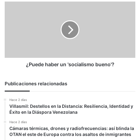
¿Puede
haber
un
'socialismo
bueno'?
¿Puede haber un 'socialismo bueno'?
Publicaciones relacionadas
Hace 2 días
Villasmil: Destellos en la Distancia: Resiliencia, Identidad y
Éxito en la Diáspora Venezolana
Hace 2 días
Cámaras térmicas, drones y radiofrecuencias: así blinda la
OTAN el este de Europa contra los asaltos de inmigrantes