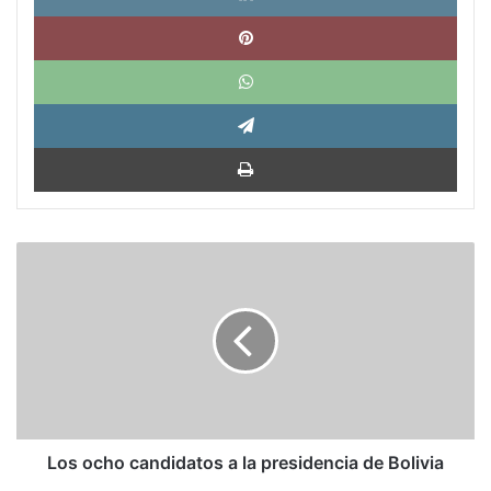
Pinte
What
Tele
Impri
Los
ocho
candidatos
a
la
presidencia
de
Bolivia
Los ocho candidatos a la presidencia de Bolivia