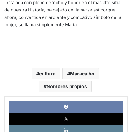
instalada con pleno derecho y honor en el más alto sitial
de nuestra Historia, ha dejado de llamarse así porque
ahora, convertida en ardiente y combativo símbolo de la
mujer, se llama simplemente María.
cultura
Maracaibo
Nombres propios
Face
X
Link