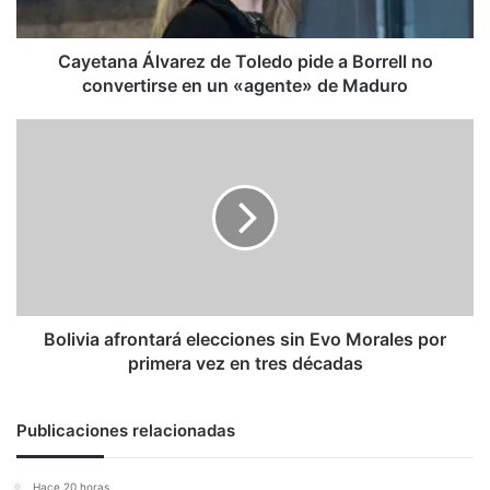
no
convertirse
en
Cayetana Álvarez de Toledo pide a Borrell no
un
convertirse en un «agente» de Maduro
«agente»
de
Bolivia
Maduro
afrontará
elecciones
sin
Evo
Morales
por
primera
vez
en
Bolivia afrontará elecciones sin Evo Morales por
tres
primera vez en tres décadas
décadas
Publicaciones relacionadas
Hace 20 horas