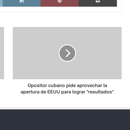
Opositor
cubano
pide
aprovechar
la
apertura
de
EEUU
para
lograr
Opositor cubano pide aprovechar la
"resultados"
apertura de EEUU para lograr "resultados"