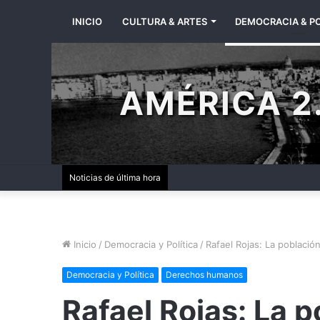
INICIO
CULTURA & ARTES
DEMOCRACIA & PO
AMÉRICA 2.
Noticias de última hora
Inicio
/
Democracia y Política
/
Rafael Rojas: La població
Democracia y Política
Derechos humanos
Rafael Rojas: La 