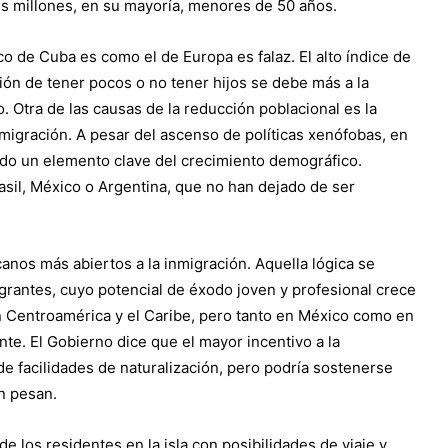
es millones, en su mayoría, menores de 50 años.
o de Cuba es como el de Europa es falaz. El alto índice de
sión de tener pocos o no tener hijos se debe más a la
 Otra de las causas de la reducción poblacional es la
migración. A pesar del ascenso de políticas xenófobas, en
ndo un elemento clave del crecimiento demográfico.
sil, México o Argentina, que no han dejado de ser
anos más abiertos a la inmigración. Aquella lógica se
migrantes, cuyo potencial de éxodo joven y profesional crece
n Centroamérica y el Caribe, pero tanto en México como en
te. El Gobierno dice que el mayor incentivo a la
e facilidades de naturalización, pero podría sostenerse
én pesan.
e los residentes en la isla con posibilidades de viaje y