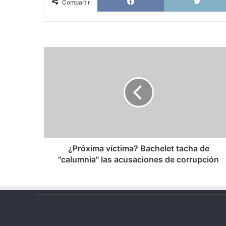
Compartir
¿Próxima
víctima?
Bachelet
tacha
de
"calumnia"
las
acusaciones
de
corrupción
¿Próxima víctima? Bachelet tacha de
"calumnia" las acusaciones de corrupción