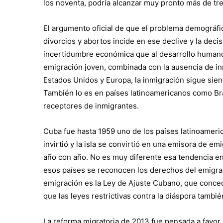
los noventa, podría alcanzar muy pronto más de tr
El argumento oficial de que el problema demográfic
divorcios y abortos incide en ese declive y la deci
incertidumbre económica que al desarrollo humano.
emigración joven, combinada con la ausencia de in
Estados Unidos y Europa, la inmigración sigue sie
También lo es en países latinoamericanos como Bra
receptores de inmigrantes.
Cuba fue hasta 1959 uno de los países latinoameric
invirtió y la isla se convirtió en una emisora de e
año con año. No es muy diferente esa tendencia e
esos países se reconocen los derechos del emigran
emigración es la Ley de Ajuste Cubano, que conced
que las leyes restrictivas contra la diáspora tambi
La reforma migratoria de 2013 fue pensada a favor d