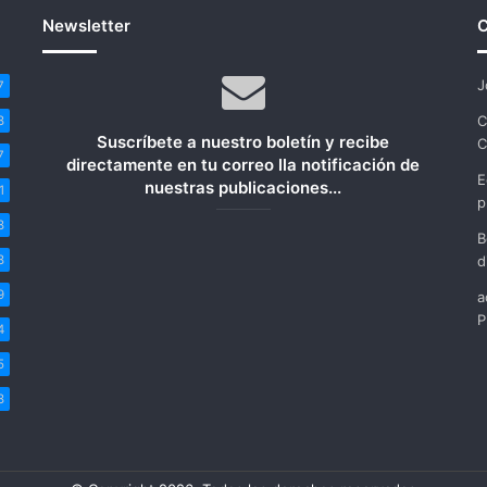
Newsletter
C
J
7
C
8
Suscríbete a nuestro boletín y recibe
C
7
directamente en tu correo lla notificación de
E
nuestras publicaciones...
1
p
8
B
8
d
9
a
P
4
5
8