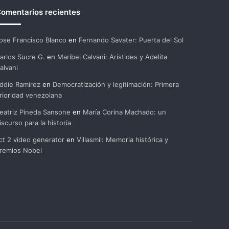
omentarios recientes
ose Francisco Blanco
en
Fernando Savater: Puerta del Sol
arlos Sucre G.
en
Maribel Calvani: Arístides y Adelita
alvani
ddie Ramirez
en
Democratización y legitimación: Primera
rioridad venezolana
eatriz Pineda Sansone
en
María Corina Machado: un
iscurso para la historia
ct 2 video generator
en
Villasmil: Memoria histórica y
remios Nobel