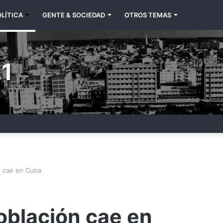
LÍTICA
GENTE & SOCIEDAD
OTROS TEMAS
1
n cae en Cuba
población cae en