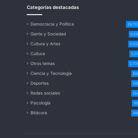
Categorías destacadas
Democracia y Política
29.70
Gente y Sociedad
9.51
Cultura y Artes
5.03
Cultura
3.21
Otros temas
2.77
Ciencia y Tecnología
80
Deportes
59
Redes sociales
26
Psicología
18
Bitácora
44