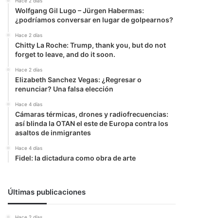
Hace 2 días
Wolfgang Gil Lugo – Jürgen Habermas:
¿podríamos conversar en lugar de golpearnos?
Hace 2 días
Chitty La Roche: Trump, thank you, but do not
forget to leave, and do it soon.
Hace 2 días
Elizabeth Sanchez Vegas: ¿Regresar o
renunciar? Una falsa elección
Hace 4 días
Cámaras térmicas, drones y radiofrecuencias:
así blinda la OTAN el este de Europa contra los
asaltos de inmigrantes
Hace 4 días
Fidel: la dictadura como obra de arte
Últimas publicaciones
Hace 2 días