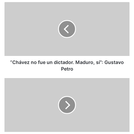
“Chávez
no
fue
un
dictador.
Maduro,
sí”:
Gustavo
Petro
“Chávez no fue un dictador. Maduro, sí”: Gustavo
Petro
Sadio
Garavini
di
Turno:
Elecciones
y
buena
fe