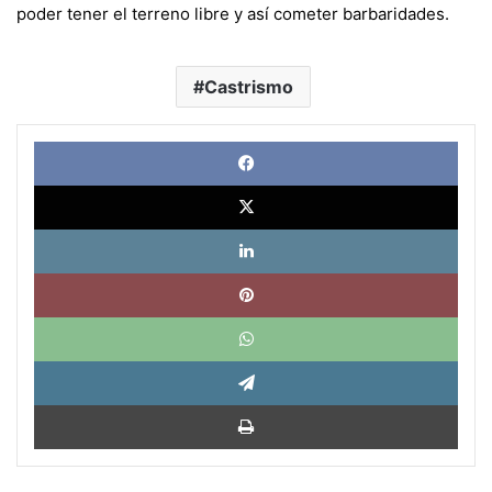
poder tener el terreno libre y así cometer barbaridades.
Castrismo
Face
X
Link
Pinte
What
Tele
Impri