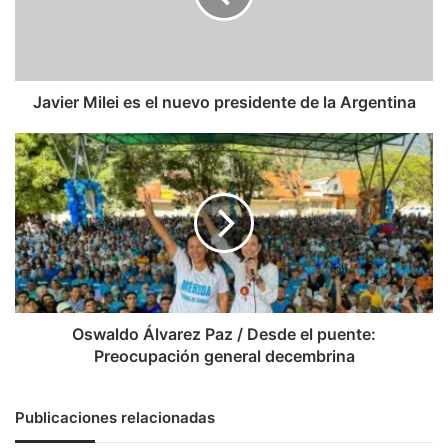
presidente
de
la
Argentina
Javier Milei es el nuevo presidente de la Argentina
Oswaldo
Álvarez
Paz
/
Desde
el
puente:
Preocupación
general
decembrina
Oswaldo Álvarez Paz / Desde el puente:
Preocupación general decembrina
Publicaciones relacionadas