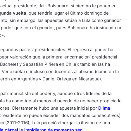
actual presidente,
Jair Bolsonaro
, si bien no le ponen en
gunda vuelta
, que tendría lugar el último domingo de
nto, sin embargo, las apuestas sitúan a Lula como ganador
de poder que con el ganador, pues Bolsonaro ha insinuado un
p».
segundas partes’ presidenciales. El regreso al poder ha
eor valoración que la primera ‘encarnación’ presidencial
 Bachelet y Sebastián Piñera en Chile); también las ha
 Venezuela) e incluso conducentes al abismo (como en la
Perón en Argentina y Daniel Ortega en Nicaragua).
patrimonialista del poder y, aunque otros líderes de la
ula ha cometido al menos el pecado de no haber propiciado
dores. Ciertamente hubo una apuesta inicial por
Dilma
n presidente no puede exceder dos mandatos consecutivos);
ia (2011-2016), Lula pareció albergar la ilusión de una
la cárcel le impidieron de momento ser