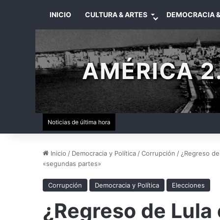
INICIO
CULTURA & ARTES
DEMOCRACIA &
AMÉRICA 2.
Noticias de última hora
Inicio
/
Democracia y Política
/
Corrupción
/
¿Regreso de 
«segundas partes»
Corrupción
Democracia y Política
Elecciones
¿Regreso de Lula 