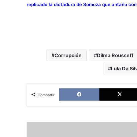
replicado la dictadura de Somoza que antaño com
Corrupción
Dilma Rousseff
Lula Da Sil
Facebook
Compartir
La
UE