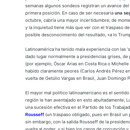
semanas algunos sondeos registran un avance del 
primera posición. En caso de ser necesaria
una se
octubre, cabría una mayor incertidumbre; de mome
y la inquietud tiene más que ver con el traspaso 
posible desconocimiento del resultado, «a lo Trum
Latinoamérica ha tenido mala experiencia con las ‘
dado lugar normalmente a presidencias grises, de p
(por ejemplo, Óscar Arias en Costa Rica o Michelle
habido claramente peores (Carlos Andrés Pérez en
vuelta de Getúlio Vargas en Brasil, Juan Domingo 
El mayor mal político latinoamericano es el sentido 
región le han aventajado en esto abultadamente, L
una sucesión efectiva en el Partido de los Trabaja
Rousseff
(un traspaso obligado, pues en Brasil u
sin embargo, con la salida Rousseff de la presidenc
vuelta al poder, y si bien los casos de corrupción y