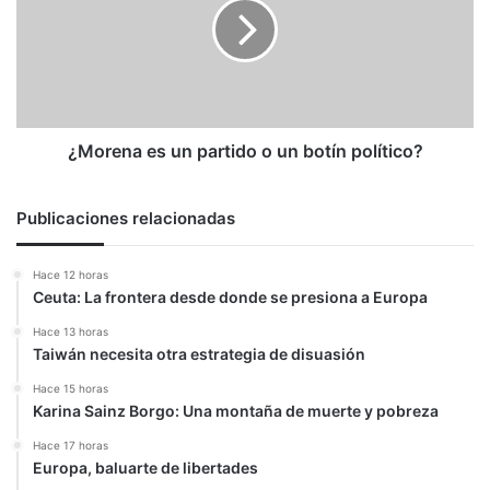
en
partido
Venezuela
o
un
botín
político?
¿Morena es un partido o un botín político?
Publicaciones relacionadas
Hace 12 horas
Ceuta: La frontera desde donde se presiona a Europa
Hace 13 horas
Taiwán necesita otra estrategia de disuasión
Hace 15 horas
Karina Sainz Borgo: Una montaña de muerte y pobreza
Hace 17 horas
Europa, baluarte de libertades