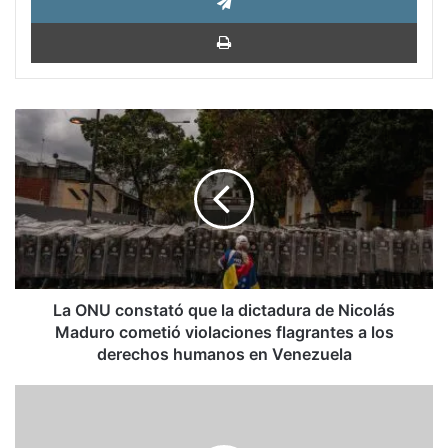
Impri
La
ONU
constató
que
la
dictadura
de
Nicolás
Maduro
cometió
La ONU constató que la dictadura de Nicolás
violaciones
Maduro cometió violaciones flagrantes a los
flagrantes
derechos humanos en Venezuela
a
los
¿Morena
derechos
es
humanos
un