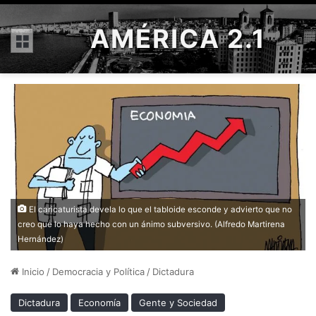
AMÉRICA 2.1
Menú
El caricaturista devela lo que el tabloide esconde y advierto que no
creo que lo haya hecho con un ánimo subversivo. (Alfredo Martirena
Hernández)
Inicio
/
Democracia y Política
/
Dictadura
Dictadura
Economía
Gente y Sociedad