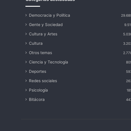
Democracia y Política
29.68
Gente y Sociedad
9.51
Cultura y Artes
5.03
Cultura
3.20
Otros temas
2.77
Ciencia y Tecnología
80
Deportes
59
Redes sociales
26
Psicología
18
Bitácora
44