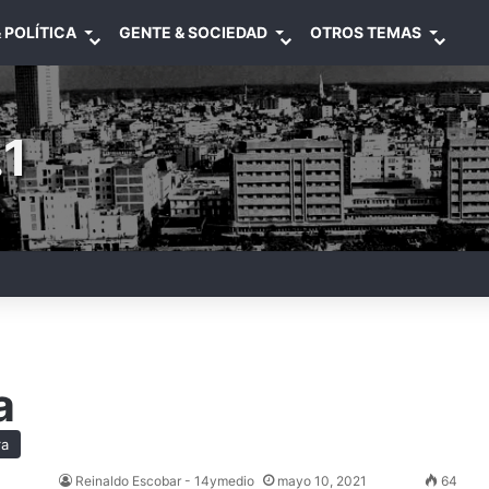
 POLÍTICA
GENTE & SOCIEDAD
OTROS TEMAS
1
a
ra
Reinaldo Escobar - 14ymedio
mayo 10, 2021
64