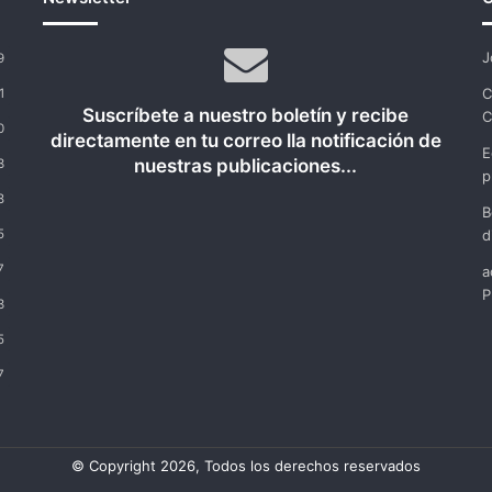
J
9
C
1
Suscríbete a nuestro boletín y recibe
C
0
directamente en tu correo lla notificación de
E
nuestras publicaciones...
3
p
8
B
5
d
7
a
P
3
5
7
© Copyright 2026, Todos los derechos reservados