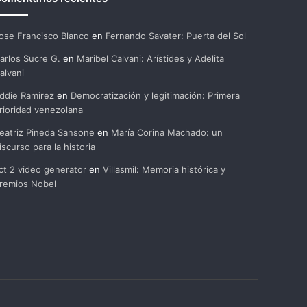
ose Francisco Blanco
en
Fernando Savater: Puerta del Sol
arlos Sucre G.
en
Maribel Calvani: Arístides y Adelita
alvani
ddie Ramirez
en
Democratización y legitimación: Primera
rioridad venezolana
eatriz Pineda Sansone
en
María Corina Machado: un
iscurso para la historia
ct 2 video generator
en
Villasmil: Memoria histórica y
remios Nobel