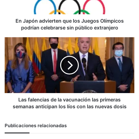
Olímpicos
podrían
celebrarse
sin
En Japón advierten que los Juegos Olímpicos
público
podrían celebrarse sin público extranjero
extranjero
Las
falencias
de
la
vacunación
las
primeras
semanas
anticipan
los
Las falencias de la vacunación las primeras
líos
semanas anticipan los líos con las nuevas dosis
con
las
nuevas
Publicaciones relacionadas
dosis