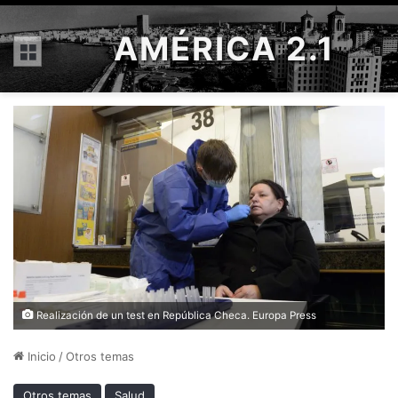
AMÉRICA 2.1
Menú
Realización de un test en República Checa. Europa Press
Inicio
/
Otros temas
Otros temas
Salud