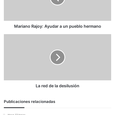
pueblo
hermano
Mariano Rajoy: Ayudar a un pueblo hermano
La
red
de
la
desilusión
La red de la desilusión
Publicaciones relacionadas
Hace 13 horas