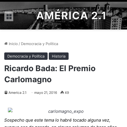
AMÉRICA 2.1
Menú
Inicio
/
Democracia y Política
Democracia y Política
Historia
Ricardo Bada: El Premio
Carlomagno
America 2.1
mayo 21, 2016
49
Sospecho que este tema lo habré tocado alguna vez,