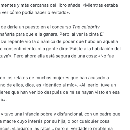
rimentes y más cercanas del libro añade: «Mientras estaba
a ver cómo podía haberlo evitado».
ta de darle un puesto en el concurso
The celebrity
añaría para que ella ganara. Pero, al ver la cinta
El
. De repente vio la dinámica de poder que hubo en aquella
 consentimiento. «La gente dirá: ‘Fuiste a la habitación del
tuya’». Pero ahora ella está segura de una cosa: «No fue
eído los relatos de muchas mujeres que han acusado a
 de ellos, dice, es «idéntico al mío». «Al leerlo, tuve un
jeres que han venido después de mí se hayan visto en esa
me».
 y tuvo una infancia pobre y disfuncional, con un padre que
a madre cuyo interés por su hija, o por cualquier cosa
nces. «Llegaron las ratas… pero el verdadero problema