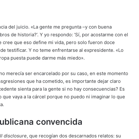
cia del juicio. «La gente me pregunta –y con buena
ibros de historia?’. Y yo respondo: ‘Sí, por acostarme con el
te cree que eso define mi vida, pero solo fueron doce
de testificar. Y no teme enfrentarse al expresidente. «Lo
 ropa puesta puede darme más miedo».
p no merecía ser encarcelado por su caso, en este momento
nsgresiones que ha cometido, es importante dejar claro
cedente sienta para la gente si no hay consecuencias? Es
ero que vaya a la cárcel porque no puedo ni imaginar lo que
a.
publicana convencida
ll disclosure
, que recogían dos descarnados relatos: su