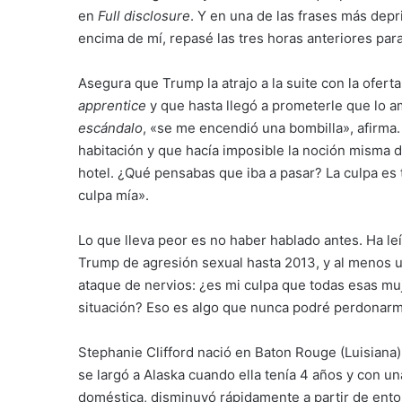
en
Full disclosure
. Y en una de las frases más dep
encima de mí, repasé las tres horas anteriores par
Asegura que Trump la atrajo a la suite con la ofer
apprentice
y que hasta llegó a prometerle que lo am
escándalo
, «se me encendió una bombilla», afirma
habitación y que hacía imposible la noción misma de
hotel. ¿Qué pensabas que iba a pasar? La culpa es 
culpa mía».
Lo que lleva peor es no haber hablado antes. Ha l
Trump de agresión sexual hasta 2013, y al menos uno
ataque de nervios: ¿es mi culpa que todas esas mu
situación? Eso es algo que nunca podré perdonar
Stephanie Clifford nació en Baton Rouge (Luisiana)
se largó a Alaska cuando ella tenía 4 años y con un
doméstica, disminuyó rápidamente a partir de ento