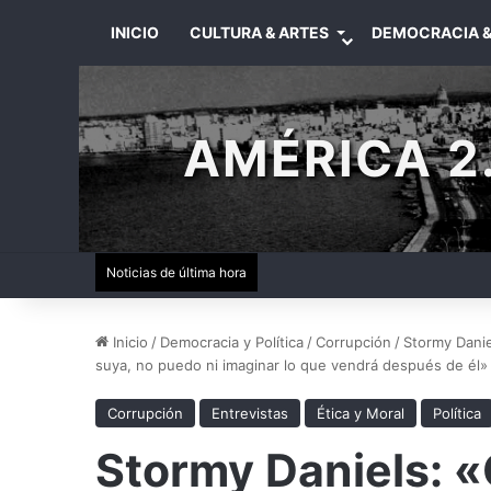
INICIO
CULTURA & ARTES
DEMOCRACIA &
AMÉRICA 2.
Noticias de última hora
Inicio
/
Democracia y Política
/
Corrupción
/
Stormy Danie
suya, no puedo ni imaginar lo que vendrá después de él»
Corrupción
Entrevistas
Ética y Moral
Política
Stormy Daniels: 