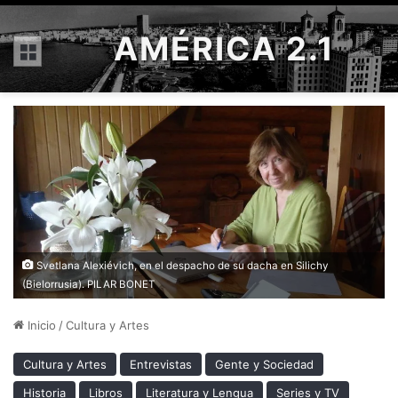
AMÉRICA 2.1
Menú
Svetlana Alexiévich, en el despacho de su dacha en Silichy
(Bielorrusia). PILAR BONET
Inicio
/
Cultura y Artes
Cultura y Artes
Entrevistas
Gente y Sociedad
Historia
Libros
Literatura y Lengua
Series y TV