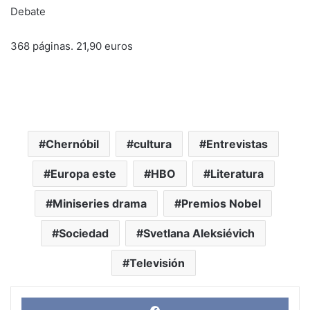
Debate
368 páginas. 21,90 euros
Chernóbil
cultura
Entrevistas
Europa este
HBO
Literatura
Miniseries drama
Premios Nobel
Sociedad
Svetlana Aleksiévich
Televisión
Face