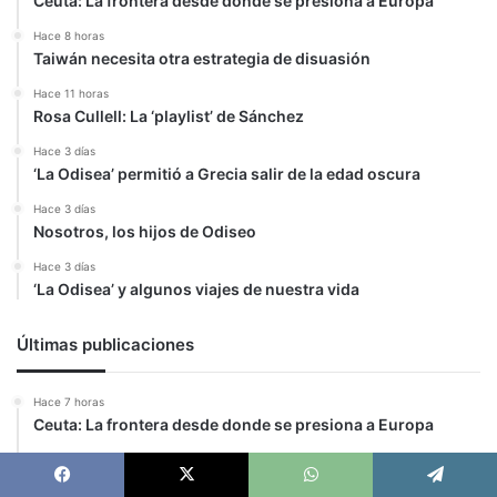
Ceuta: La frontera desde donde se presiona a Europa
Hace 8 horas
Taiwán necesita otra estrategia de disuasión
Hace 11 horas
Rosa Cullell: La ‘playlist’ de Sánchez
Hace 3 días
‘La Odisea’ permitió a Grecia salir de la edad oscura
Hace 3 días
Nosotros, los hijos de Odiseo
Hace 3 días
‘La Odisea’ y algunos viajes de nuestra vida
Últimas publicaciones
Hace 7 horas
Ceuta: La frontera desde donde se presiona a Europa
Hace 8 horas
Taiwán necesita otra estrategia de disuasión
Facebook
X
WhatsApp
Telegram