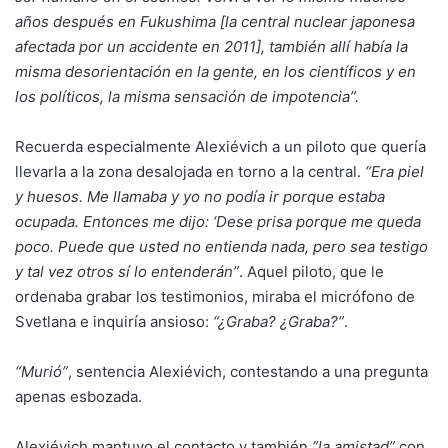
años después en Fukushima [la central nuclear japonesa
afectada por un accidente en 2011], también allí había la
misma desorientación en la gente, en los científicos y en
los políticos, la misma sensación de impotencia”.
Recuerda especialmente Alexiévich a un piloto que quería
llevarla a la zona desalojada en torno a la central.
“Era piel
y huesos. Me llamaba y yo no podía ir porque estaba
ocupada. Entonces me dijo: ‘Dese prisa porque me queda
poco. Puede que usted no entienda nada, pero sea testigo
y tal vez otros sí lo entenderán”
. Aquel piloto, que le
ordenaba grabar los testimonios, miraba el micrófono de
Svetlana e inquiría ansioso:
“¿Graba? ¿Graba?”
.
“Murió”
, sentencia Alexiévich, contestando a una pregunta
apenas esbozada.
Alexiévich mantuvo el contacto y también
“la amistad”
con