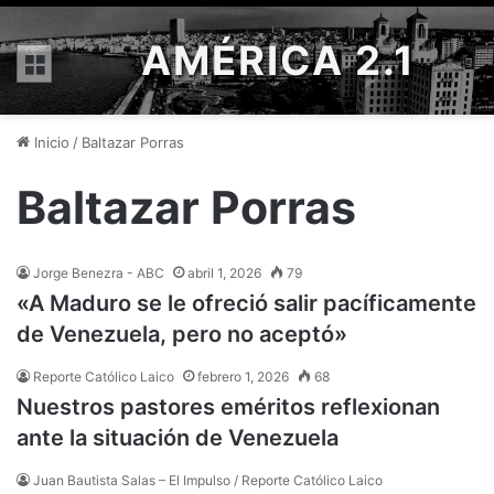
AMÉRICA 2.1
Menú
Inicio
/
Baltazar Porras
Baltazar Porras
Jorge Benezra - ABC
abril 1, 2026
79
«A Maduro se le ofreció salir pacíficamente
de Venezuela, pero no aceptó»
Reporte Católico Laico
febrero 1, 2026
68
Nuestros pastores eméritos reflexionan
ante la situación de Venezuela
Juan Bautista Salas – El Impulso / Reporte Católico Laico