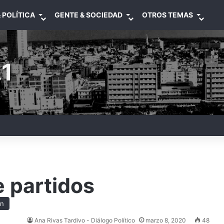
 POLÍTICA
GENTE & SOCIEDAD
OTROS TEMAS
1
 partidos
ón
Ana Rivas Tardivo - Diálogo Político
marzo 8, 2020
48