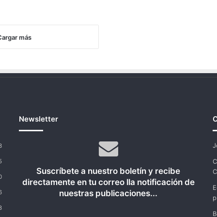
Cargar más
Newsletter
C
J
3
C
5
Suscríbete a nuestro boletín y recibe
C
0
directamente en tu correo lla notificación de
E
nuestras publicaciones...
6
p
8
B