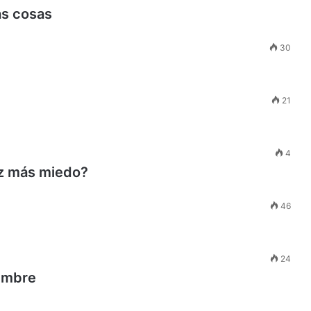
as cosas
30
21
4
z más miedo?
46
24
umbre