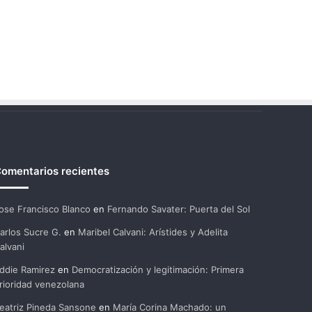
omentarios recientes
ose Francisco Blanco
en
Fernando Savater: Puerta del Sol
arlos Sucre G.
en
Maribel Calvani: Arístides y Adelita
alvani
ddie Ramirez
en
Democratización y legitimación: Primera
rioridad venezolana
eatriz Pineda Sansone
en
María Corina Machado: un