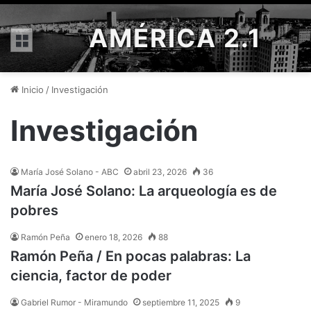
AMÉRICA 2.1
Menú
Inicio
/
Investigación
Investigación
María José Solano - ABC
abril 23, 2026
36
María José Solano: La arqueología es de
pobres
Ramón Peña
enero 18, 2026
88
Ramón Peña / En pocas palabras: La
ciencia, factor de poder
Gabriel Rumor - Miramundo
septiembre 11, 2025
9