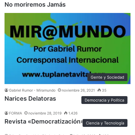
No moriremos Jamás
Gente y Sociedad
Gabriel Rumor - Miramundo
noviembre 26, 2021
35
Narices Delatoras
Democracia y Política
FORMA
noviembre 28, 2019
1.426
Revista «Democratización»
Ciencia y Tecnología