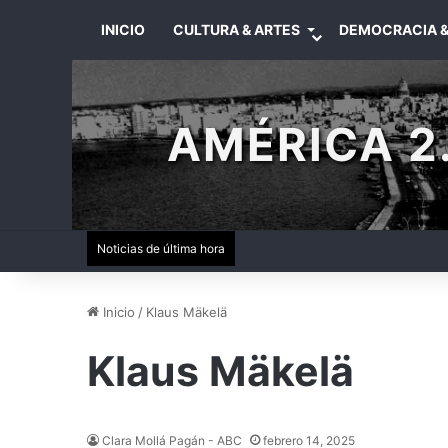
INICIO
CULTURA & ARTES
DEMOCRACIA &
AMÉRICA 2.
Noticias de última hora
Inicio
/
Klaus Mäkelä
Klaus Mäkelä
Clara Mollá Pagán - ABC
febrero 14, 2025