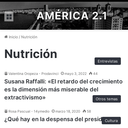
AMÉRICA 2.1
Menú
Inicio
/
Nutrición
Nutrición
Entrevistas
Valentina Oropeza - Prodavinci
mayo 3, 2022
44
Susana Raffalli: «El retardo del crecimiento
es la dimensión más miserable del
extractivismo»
Otros temas
Rosa Pascual - 14ymedio
marzo 18, 2020
58
¿Qué hay en la despensa del presidente?
Cultura