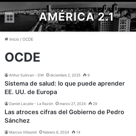
AMÉRICA 2.1
Menú
Inicio
/
OCDE
OCDE
Arthur Sullivan - DW
diciembre 2, 2025
9
Sistema de salud: lo que puede aprender
EE. UU. de Europa
Daniel Lacalle - La Razón
marzo 27, 2024
29
Las atroces cifras del Gobierno de Pedro
Sánchez
Marcos Villasmil
febrero 6, 2024
14